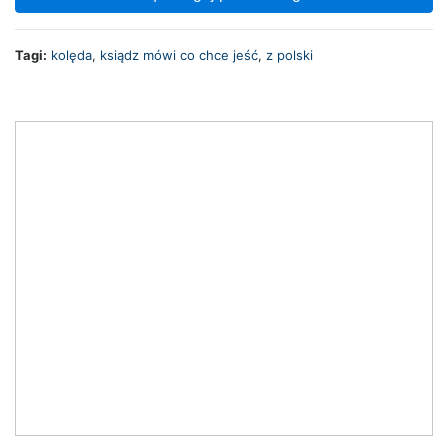
Tagi:
kolęda
,
ksiądz mówi co chce jeść
,
z polski