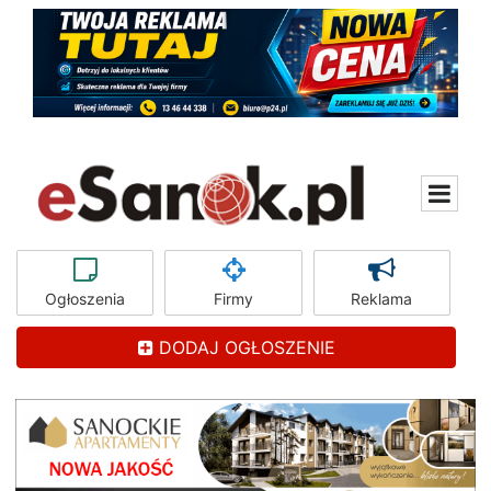
Ogłoszenia
Firmy
Reklama
DODAJ OGŁOSZENIE