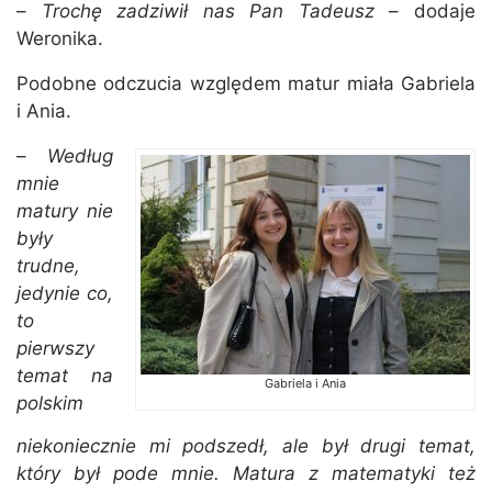
–
Trochę zadziwił nas Pan Tadeusz
– dodaje
Weronika.
Podobne odczucia względem matur miała Gabriela
i Ania.
–
Według
mnie
matury nie
były
trudne,
jedynie co,
to
pierwszy
temat na
Gabriela i Ania
polskim
niekoniecznie mi podszedł, ale był drugi temat,
który był pode mnie. Matura z matematyki też