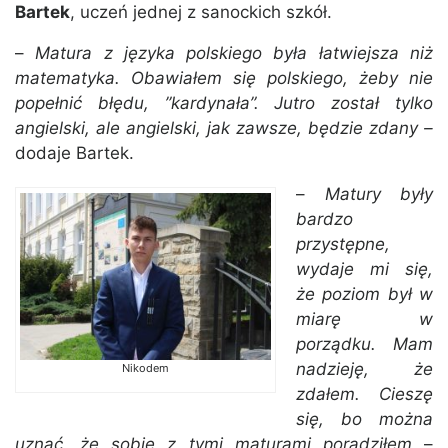
Bartek
, uczeń jednej z sanockich szkół.
–
Matura z języka polskiego była łatwiejsza niż
matematyka. Obawiałem się polskiego, żeby nie
popełnić błędu, ”kardynała”. Jutro został tylko
angielski, ale angielski, jak zawsze, będzie zdany –
dodaje Bartek.
–
Matury były
bardzo
przystępne,
wydaje mi się,
że poziom był w
miarę w
porządku. Mam
nadzieję, że
Nikodem
zdałem. Cieszę
się, bo można
uznać, że sobie z tymi maturami poradziłem
–