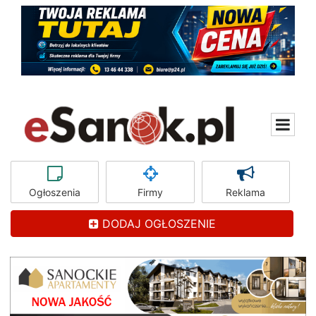
Ogłoszenia
Firmy
Reklama
DODAJ OGŁOSZENIE