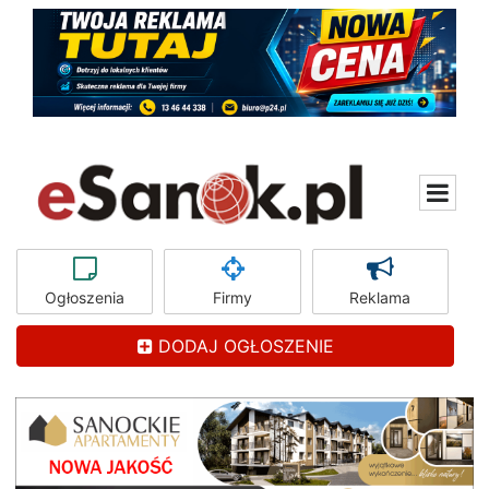
Ogłoszenia
Firmy
Reklama
DODAJ OGŁOSZENIE