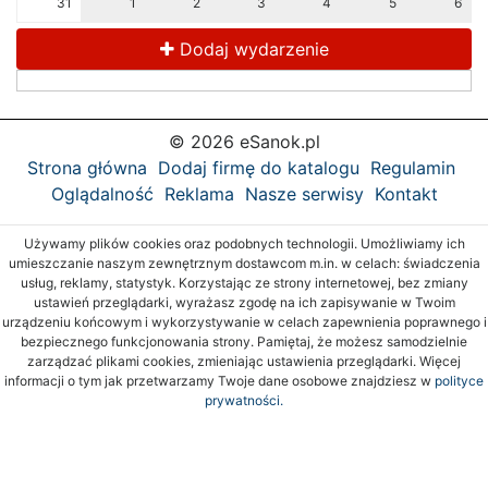
31
1
2
3
4
5
6
Dodaj wydarzenie
© 2026 eSanok.pl
Strona główna
Dodaj firmę do katalogu
Regulamin
Oglądalność
Reklama
Nasze serwisy
Kontakt
Używamy plików cookies oraz podobnych technologii. Umożliwiamy ich
umieszczanie naszym zewnętrznym dostawcom m.in. w celach: świadczenia
usług, reklamy, statystyk. Korzystając ze strony internetowej, bez zmiany
ustawień przeglądarki, wyrażasz zgodę na ich zapisywanie w Twoim
urządzeniu końcowym i wykorzystywanie w celach zapewnienia poprawnego i
bezpiecznego funkcjonowania strony. Pamiętaj, że możesz samodzielnie
zarządzać plikami cookies, zmieniając ustawienia przeglądarki. Więcej
informacji o tym jak przetwarzamy Twoje dane osobowe znajdziesz w
polityce
prywatności.