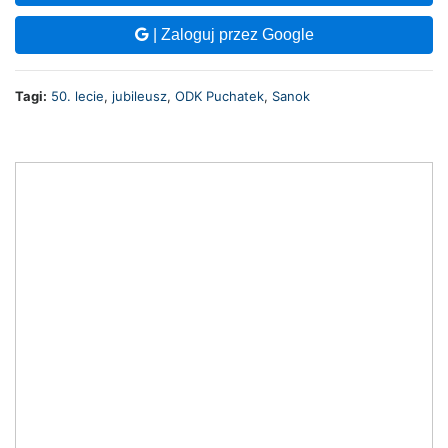
| Zaloguj przez Google
Tagi:
50. lecie
,
jubileusz
,
ODK Puchatek
,
Sanok