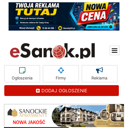
Ogłoszenia
Firmy
Reklama
DODAJ OGŁOSZENIE