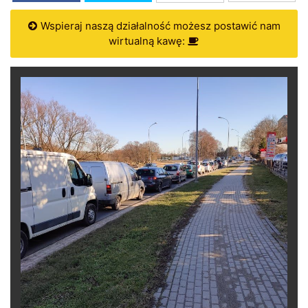
Wspieraj naszą działalność możesz postawić nam
wirtualną kawę: