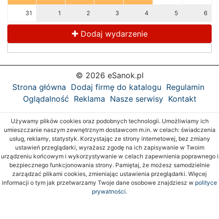
31
1
2
3
4
5
6
Dodaj wydarzenie
© 2026 eSanok.pl
Strona główna
Dodaj firmę do katalogu
Regulamin
Oglądalność
Reklama
Nasze serwisy
Kontakt
Używamy plików cookies oraz podobnych technologii. Umożliwiamy ich
umieszczanie naszym zewnętrznym dostawcom m.in. w celach: świadczenia
usług, reklamy, statystyk. Korzystając ze strony internetowej, bez zmiany
ustawień przeglądarki, wyrażasz zgodę na ich zapisywanie w Twoim
urządzeniu końcowym i wykorzystywanie w celach zapewnienia poprawnego i
bezpiecznego funkcjonowania strony. Pamiętaj, że możesz samodzielnie
zarządzać plikami cookies, zmieniając ustawienia przeglądarki. Więcej
informacji o tym jak przetwarzamy Twoje dane osobowe znajdziesz w
polityce
prywatności.