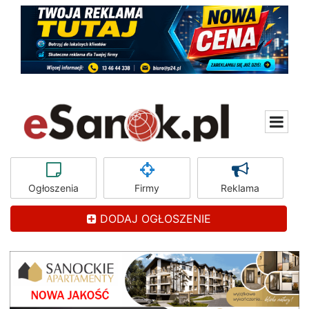
Ogłoszenia
Firmy
Reklama
DODAJ OGŁOSZENIE