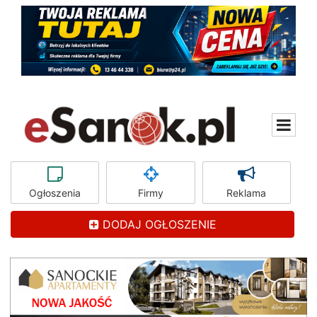
Ogłoszenia
Firmy
Reklama
DODAJ OGŁOSZENIE