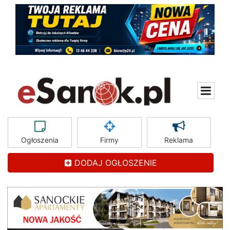
Ogłoszenia
Firmy
Reklama
DODAJ OGŁOSZENIE