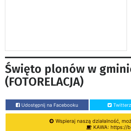
Święto plonów w gmini
(FOTORELACJA)
Udostępnij na Facebooku
Twitter
Wspieraj naszą działalność, mo
KAWA: https://b