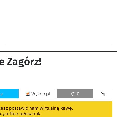
e Zagórz!
ze
Wykop.pl
0
żesz postawić nam wirtualną kawę.
uycoffee.to/esanok