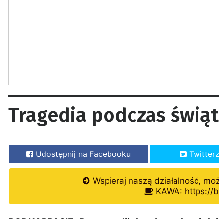
Tragedia podczas świąt.
Udostępnij na Facebooku
Twitter
Wspieraj naszą działalność, mo
KAWA: https://b