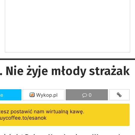
 Nie żyje młody strażak
ze
Wykop.pl
0
żesz postawić nam wirtualną kawę.
uycoffee.to/esanok