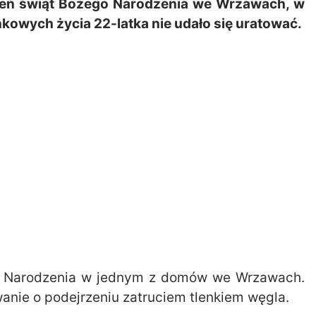
zień świąt Bożego Narodzenia we Wrzawach, w
owych życia 22-latka nie udało się uratować.
ego Narodzenia w jednym z domów we Wrzawach.
anie o podejrzeniu zatruciem tlenkiem węgla.