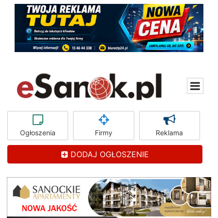
Ogłoszenia
Firmy
Reklama
DODAJ OGŁOSZENIE