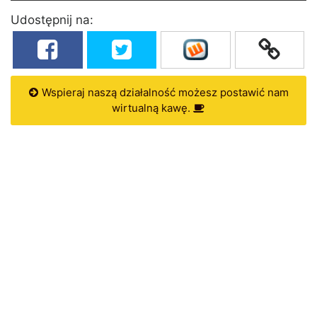
Udostępnij na:
Wspieraj naszą działalność możesz postawić nam
wirtualną kawę.