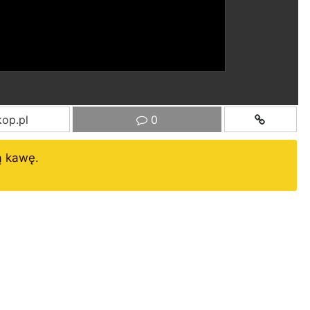
op.pl
0
ą kawę.