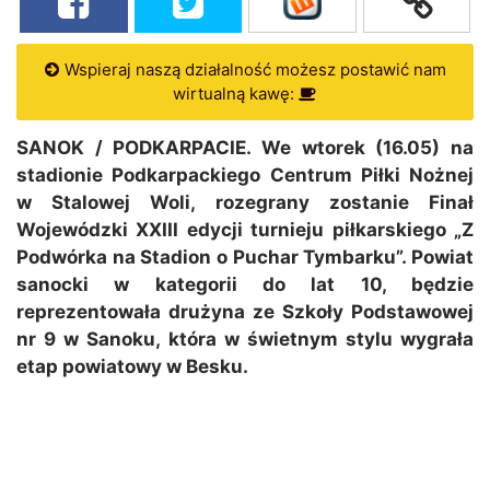
Wspieraj naszą działalność możesz postawić nam
wirtualną kawę:
SANOK / PODKARPACIE. We wtorek (16.05) na
stadionie Podkarpackiego Centrum Piłki Nożnej
w Stalowej Woli, rozegrany zostanie Finał
Wojewódzki XXIII edycji turnieju piłkarskiego „Z
Podwórka na Stadion o Puchar Tymbarku”. Powiat
sanocki w kategorii do lat 10, będzie
reprezentowała drużyna ze Szkoły Podstawowej
nr 9 w Sanoku, która w świetnym stylu wygrała
etap powiatowy w Besku.