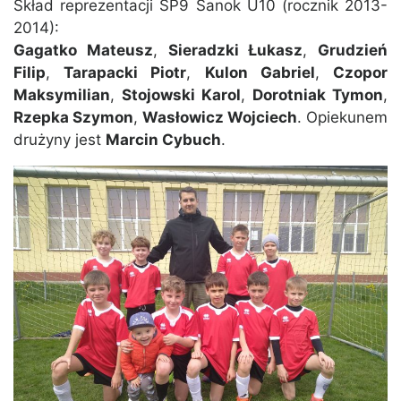
Skład reprezentacji SP9 Sanok U10 (rocznik 2013-
2014):
Gagatko Mateusz
,
Sieradzki Łukasz
,
Grudzień
Filip
,
Tarapacki Piotr
,
Kulon Gabriel
,
Czopor
Maksymilian
,
Stojowski Karol
,
Dorotniak Tymon
,
Rzepka Szymon
,
Wasłowicz Wojciech
. Opiekunem
drużyny jest
Marcin Cybuch
.