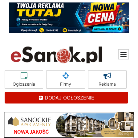
Ogłoszenia
Firmy
Reklama
DODAJ OGŁOSZENIE