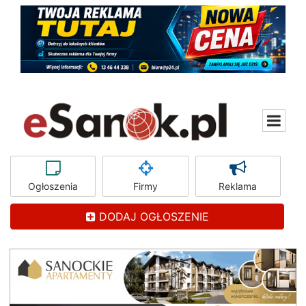
Ogłoszenia
Firmy
Reklama
DODAJ OGŁOSZENIE