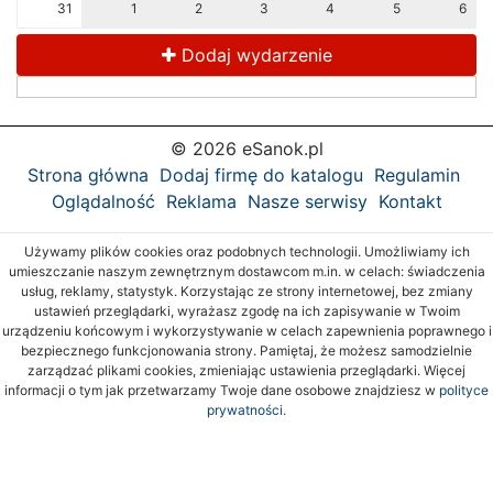
31
1
2
3
4
5
6
Dodaj wydarzenie
© 2026 eSanok.pl
Strona główna
Dodaj firmę do katalogu
Regulamin
Oglądalność
Reklama
Nasze serwisy
Kontakt
Używamy plików cookies oraz podobnych technologii. Umożliwiamy ich
umieszczanie naszym zewnętrznym dostawcom m.in. w celach: świadczenia
usług, reklamy, statystyk. Korzystając ze strony internetowej, bez zmiany
ustawień przeglądarki, wyrażasz zgodę na ich zapisywanie w Twoim
urządzeniu końcowym i wykorzystywanie w celach zapewnienia poprawnego i
bezpiecznego funkcjonowania strony. Pamiętaj, że możesz samodzielnie
zarządzać plikami cookies, zmieniając ustawienia przeglądarki. Więcej
informacji o tym jak przetwarzamy Twoje dane osobowe znajdziesz w
polityce
prywatności.