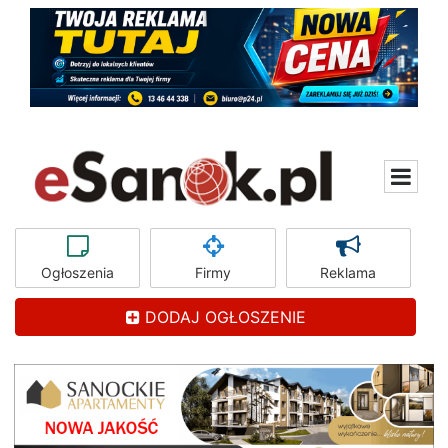
Ogłoszenia
Firmy
Reklama
DODAJ OGŁOSZENIE