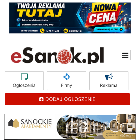
Ogłoszenia
Firmy
Reklama
DODAJ OGŁOSZENIE