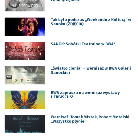
Tak było podczas „Weekendu z Kulturą” w
Sanoku (ZDJĘCIA)
SANOK: Sobótki Teatralne w BWA!
„Światło cienia” – wernisaż w BWA Galerii
Sanockiej
BWA zaprasza na wernisaż wystawy
HERBISCUS!
Wernisaż. Tomek Mistak, Robert Motelski.
„Wszystko płynie”