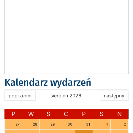
Kalendarz wydarzeń
poprzedni
sierpień 2026
następny
P
W
Ś
C
P
S
N
27
28
29
30
31
1
2