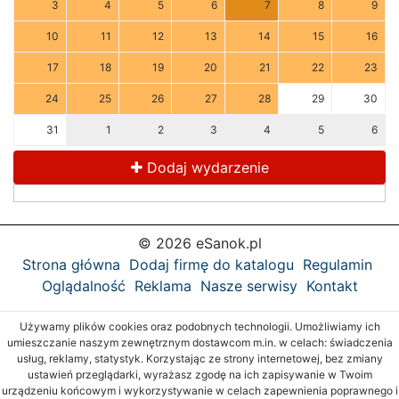
3
4
5
6
7
8
9
10
11
12
13
14
15
16
17
18
19
20
21
22
23
24
25
26
27
28
29
30
31
1
2
3
4
5
6
Dodaj wydarzenie
© 2026 eSanok.pl
Strona główna
Dodaj firmę do katalogu
Regulamin
Oglądalność
Reklama
Nasze serwisy
Kontakt
Używamy plików cookies oraz podobnych technologii. Umożliwiamy ich
umieszczanie naszym zewnętrznym dostawcom m.in. w celach: świadczenia
usług, reklamy, statystyk. Korzystając ze strony internetowej, bez zmiany
ustawień przeglądarki, wyrażasz zgodę na ich zapisywanie w Twoim
urządzeniu końcowym i wykorzystywanie w celach zapewnienia poprawnego i