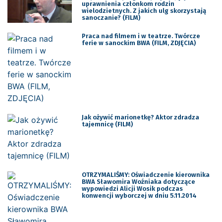
uprawnienia członkom rodzin
wielodzietnych. Z jakich ulg skorzystają
sanoczanie? (FILM)
Praca nad filmem i w teatrze. Twórcze
ferie w sanockim BWA (FILM, ZDJĘCIA)
Jak ożywić marionetkę? Aktor zdradza
tajemnicę (FILM)
OTRZYMALIŚMY: Oświadczenie kierownika
BWA Sławomira Woźniaka dotyczące
wypowiedzi Alicji Wosik podczas
konwencji wyborczej w dniu 5.11.2014