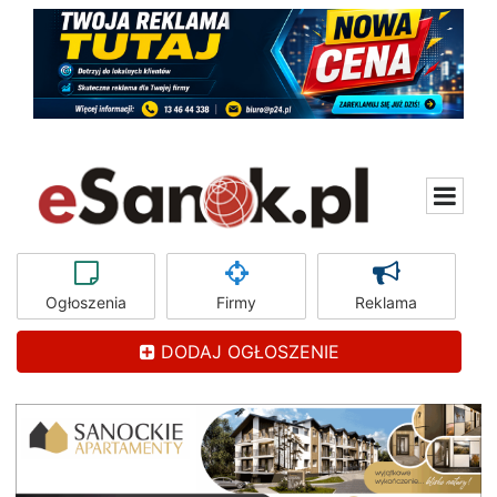
Ogłoszenia
Firmy
Reklama
DODAJ OGŁOSZENIE