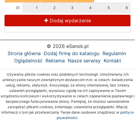
31
1
2
3
4
5
6
Dodaj wydarzenie
© 2026 eSanok.pl
Strona główna
Dodaj firmę do katalogu
Regulamin
Oglądalność
Reklama
Nasze serwisy
Kontakt
Używamy plików cookies oraz podobnych technologii. Umożliwiamy ich
umieszczanie naszym zewnętrznym dostawcom m.in. w celach: świadczenia
usług, reklamy, statystyk. Korzystając ze strony internetowej, bez zmiany
ustawień przeglądarki, wyrażasz zgodę na ich zapisywanie w Twoim
urządzeniu końcowym i wykorzystywanie w celach zapewnienia poprawnego i
bezpiecznego funkcjonowania strony. Pamiętaj, że możesz samodzielnie
zarządzać plikami cookies, zmieniając ustawienia przeglądarki. Więcej
informacji o tym jak przetwarzamy Twoje dane osobowe znajdziesz w
polityce
prywatności.