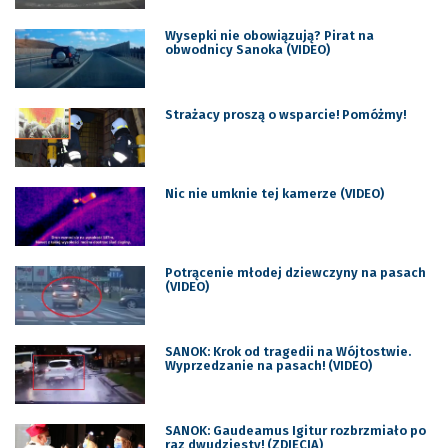
Wysepki nie obowiązują? Pirat na
obwodnicy Sanoka (VIDEO)
Strażacy proszą o wsparcie! Pomóżmy!
Nic nie umknie tej kamerze (VIDEO)
Potrącenie młodej dziewczyny na pasach
(VIDEO)
SANOK: Krok od tragedii na Wójtostwie.
Wyprzedzanie na pasach! (VIDEO)
SANOK: Gaudeamus Igitur rozbrzmiało po
raz dwudziesty! (ZDJĘCIA)