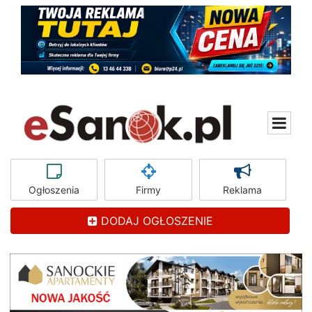
Ogłoszenia
Firmy
Reklama
DODAJ OGŁOSZENIE