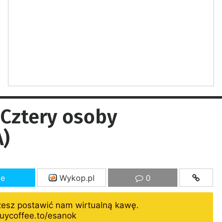
 Cztery osoby
)
ze
Wykop.pl
0
żesz postawić nam wirtualną kawę.
uycoffee.to/esanok