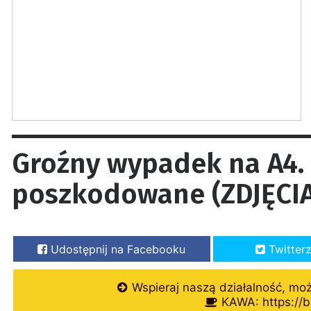
Groźny wypadek na A4.
poszkodowane (ZDJĘCIA
Udostępnij na Facebooku
Twitter
Wspieraj naszą działalność, mo
KAWA: https://b