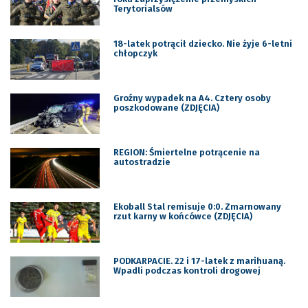
Terytorialsów
18-latek potrącił dziecko. Nie żyje 6-letni
chłopczyk
Groźny wypadek na A4. Cztery osoby
poszkodowane (ZDJĘCIA)
REGION: Śmiertelne potrącenie na
autostradzie
Ekoball Stal remisuje 0:0. Zmarnowany
rzut karny w końcówce (ZDJĘCIA)
PODKARPACIE. 22 i 17-latek z marihuaną.
Wpadli podczas kontroli drogowej