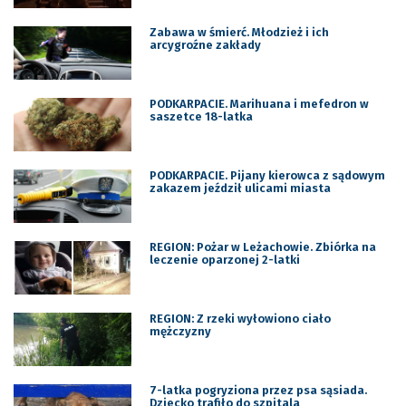
Zabawa w śmierć. Młodzież i ich
arcygroźne zakłady
PODKARPACIE. Marihuana i mefedron w
saszetce 18-latka
PODKARPACIE. Pijany kierowca z sądowym
zakazem jeździł ulicami miasta
REGION: Pożar w Leżachowie. Zbiórka na
leczenie oparzonej 2-latki
REGION: Z rzeki wyłowiono ciało
mężczyzny
7-latka pogryziona przez psa sąsiada.
Dziecko trafiło do szpitala