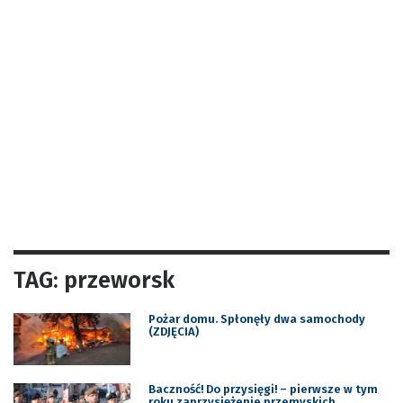
TAG: przeworsk
Pożar domu. Spłonęły dwa samochody
(ZDJĘCIA)
Baczność! Do przysięgi! – pierwsze w tym
roku zaprzysiężenie przemyskich