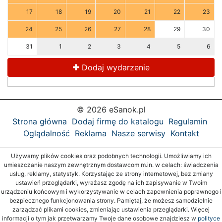
17
18
19
20
21
22
23
24
25
26
27
28
29
30
31
1
2
3
4
5
6
Dodaj wydarzenie
© 2026 eSanok.pl
Strona główna
Dodaj firmę do katalogu
Regulamin
Oglądalność
Reklama
Nasze serwisy
Kontakt
Używamy plików cookies oraz podobnych technologii. Umożliwiamy ich
umieszczanie naszym zewnętrznym dostawcom m.in. w celach: świadczenia
usług, reklamy, statystyk. Korzystając ze strony internetowej, bez zmiany
ustawień przeglądarki, wyrażasz zgodę na ich zapisywanie w Twoim
urządzeniu końcowym i wykorzystywanie w celach zapewnienia poprawnego i
bezpiecznego funkcjonowania strony. Pamiętaj, że możesz samodzielnie
zarządzać plikami cookies, zmieniając ustawienia przeglądarki. Więcej
informacji o tym jak przetwarzamy Twoje dane osobowe znajdziesz w
polityce