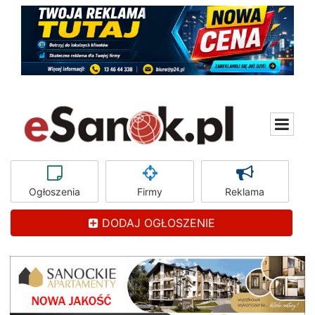
Ogłoszenia
Firmy
Reklama
DODAJ OGŁOSZENIE