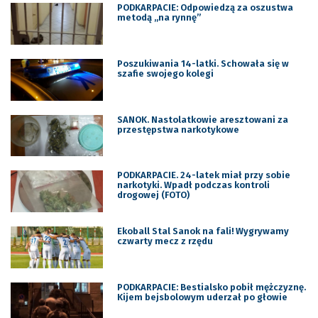
PODKARPACIE: Odpowiedzą za oszustwa
metodą „na rynnę”
Poszukiwania 14-latki. Schowała się w
szafie swojego kolegi
SANOK. Nastolatkowie aresztowani za
przestępstwa narkotykowe
PODKARPACIE. 24-latek miał przy sobie
narkotyki. Wpadł podczas kontroli
drogowej (FOTO)
Ekoball Stal Sanok na fali! Wygrywamy
czwarty mecz z rzędu
PODKARPACIE: Bestialsko pobił mężczyznę.
Kijem bejsbolowym uderzał po głowie