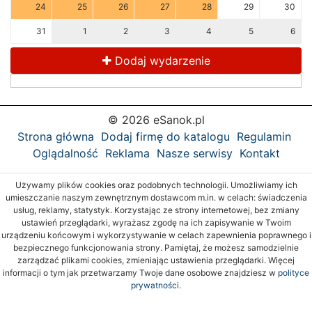
24
25
26
27
28
29
30
31
1
2
3
4
5
6
Dodaj wydarzenie
© 2026 eSanok.pl
Strona główna
Dodaj firmę do katalogu
Regulamin
Oglądalność
Reklama
Nasze serwisy
Kontakt
Używamy plików cookies oraz podobnych technologii. Umożliwiamy ich
umieszczanie naszym zewnętrznym dostawcom m.in. w celach: świadczenia
usług, reklamy, statystyk. Korzystając ze strony internetowej, bez zmiany
ustawień przeglądarki, wyrażasz zgodę na ich zapisywanie w Twoim
urządzeniu końcowym i wykorzystywanie w celach zapewnienia poprawnego i
bezpiecznego funkcjonowania strony. Pamiętaj, że możesz samodzielnie
zarządzać plikami cookies, zmieniając ustawienia przeglądarki. Więcej
informacji o tym jak przetwarzamy Twoje dane osobowe znajdziesz w
polityce
prywatności.