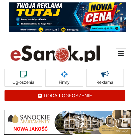
Ogłoszenia
Firmy
Reklama
DODAJ OGŁOSZENIE