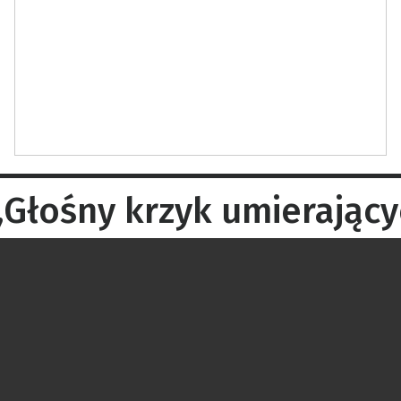
łośny krzyk umierającyc