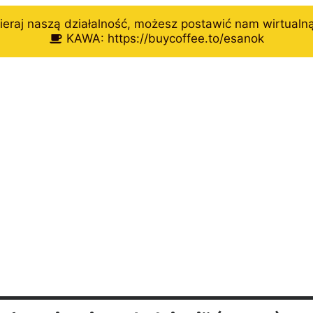
eraj naszą działalność, możesz postawić nam wirtualn
KAWA: https://buycoffee.to/esanok