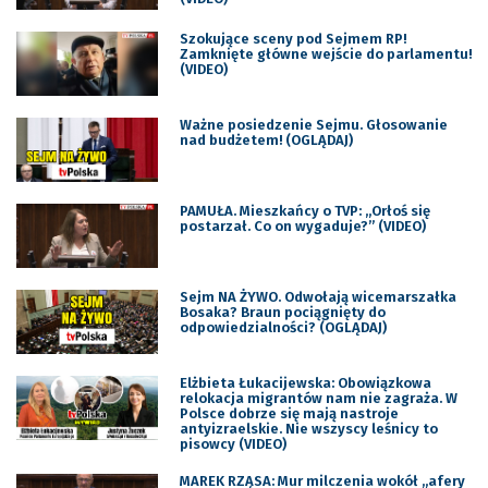
Szokujące sceny pod Sejmem RP!
Zamknięte główne wejście do parlamentu!
(VIDEO)
Ważne posiedzenie Sejmu. Głosowanie
nad budżetem! (OGLĄDAJ)
PAMUŁA. Mieszkańcy o TVP: „Orłoś się
postarzał. Co on wygaduje?” (VIDEO)
Sejm NA ŻYWO. Odwołają wicemarszałka
Bosaka? Braun pociągnięty do
odpowiedzialności? (OGLĄDAJ)
Elżbieta Łukacijewska: Obowiązkowa
relokacja migrantów nam nie zagraża. W
Polsce dobrze się mają nastroje
antyizraelskie. Nie wszyscy leśnicy to
pisowcy (VIDEO)
MAREK RZĄSA: Mur milczenia wokół „afery