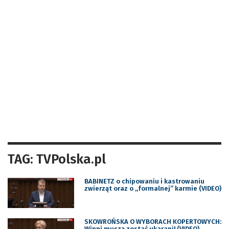
TAG: TVPolska.pl
BABINETZ o chipowaniu i kastrowaniu
zwierząt oraz o „formalnej” karmie (VIDEO)
SKOWROŃSKA O WYBORACH KOPERTOWYCH:
Winni muszą zostać ukarani! (VIDEO)