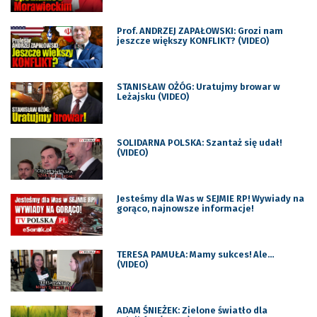
Prof. ANDRZEJ ZAPAŁOWSKI: Grozi nam
jeszcze większy KONFLIKT? (VIDEO)
STANISŁAW OŻÓG: Uratujmy browar w
Leżajsku (VIDEO)
SOLIDARNA POLSKA: Szantaż się udał!
(VIDEO)
Jesteśmy dla Was w SEJMIE RP! Wywiady na
gorąco, najnowsze informacje!
TERESA PAMUŁA: Mamy sukces! Ale…
(VIDEO)
ADAM ŚNIEŻEK: Zielone światło dla