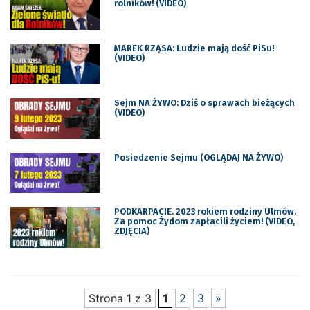
rolników! (VIDEO)
MAREK RZĄSA: Ludzie mają dość PiSu!
(VIDEO)
Sejm NA ŻYWO: Dziś o sprawach bieżących
(VIDEO)
Posiedzenie Sejmu (OGLĄDAJ NA ŻYWO)
PODKARPACIE. 2023 rokiem rodziny Ulmów.
Za pomoc Żydom zapłacili życiem! (VIDEO,
ZDJĘCIA)
Strona 1 z 3
1
2
3
»