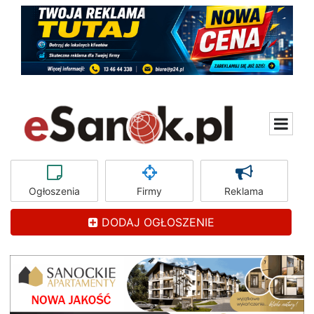
Ogłoszenia
Firmy
Reklama
DODAJ OGŁOSZENIE