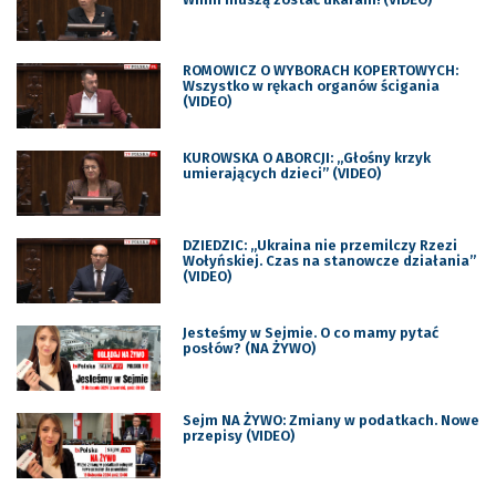
ROMOWICZ O WYBORACH KOPERTOWYCH:
Wszystko w rękach organów ścigania
(VIDEO)
KUROWSKA O ABORCJI: „Głośny krzyk
umierających dzieci” (VIDEO)
DZIEDZIC: „Ukraina nie przemilczy Rzezi
Wołyńskiej. Czas na stanowcze działania”
(VIDEO)
Jesteśmy w Sejmie. O co mamy pytać
posłów? (NA ŻYWO)
Sejm NA ŻYWO: Zmiany w podatkach. Nowe
przepisy (VIDEO)