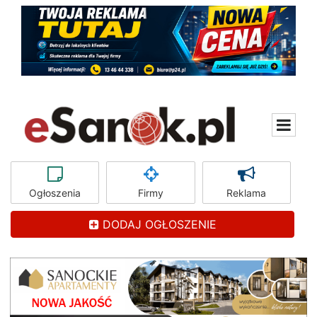
Ogłoszenia
Firmy
Reklama
DODAJ OGŁOSZENIE