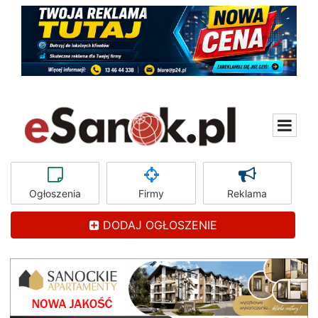
Ogłoszenia
Firmy
Reklama
DODAJ OGŁOSZENIE