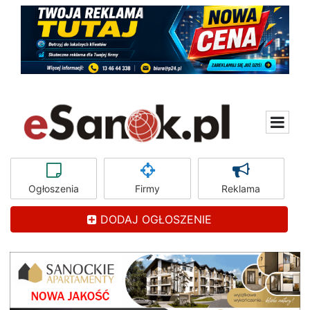
Ogłoszenia
Firmy
Reklama
DODAJ OGŁOSZENIE