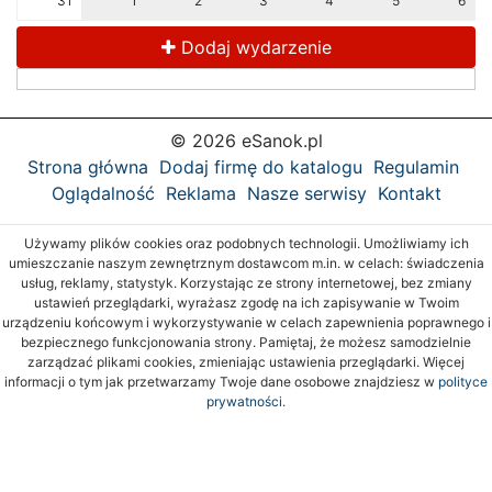
31
1
2
3
4
5
6
Dodaj wydarzenie
© 2026 eSanok.pl
Strona główna
Dodaj firmę do katalogu
Regulamin
Oglądalność
Reklama
Nasze serwisy
Kontakt
Używamy plików cookies oraz podobnych technologii. Umożliwiamy ich
umieszczanie naszym zewnętrznym dostawcom m.in. w celach: świadczenia
usług, reklamy, statystyk. Korzystając ze strony internetowej, bez zmiany
ustawień przeglądarki, wyrażasz zgodę na ich zapisywanie w Twoim
urządzeniu końcowym i wykorzystywanie w celach zapewnienia poprawnego i
bezpiecznego funkcjonowania strony. Pamiętaj, że możesz samodzielnie
zarządzać plikami cookies, zmieniając ustawienia przeglądarki. Więcej
informacji o tym jak przetwarzamy Twoje dane osobowe znajdziesz w
polityce
prywatności.