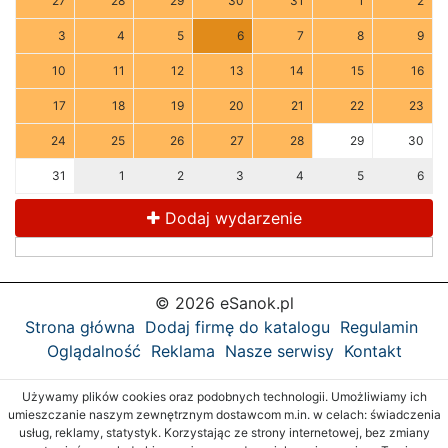
27
28
29
30
31
1
2
3
4
5
6
7
8
9
10
11
12
13
14
15
16
17
18
19
20
21
22
23
24
25
26
27
28
29
30
31
1
2
3
4
5
6
Dodaj wydarzenie
© 2026 eSanok.pl
Strona główna
Dodaj firmę do katalogu
Regulamin
Oglądalność
Reklama
Nasze serwisy
Kontakt
Używamy plików cookies oraz podobnych technologii. Umożliwiamy ich
umieszczanie naszym zewnętrznym dostawcom m.in. w celach: świadczenia
usług, reklamy, statystyk. Korzystając ze strony internetowej, bez zmiany