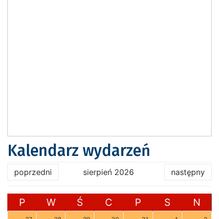
Kalendarz wydarzeń
poprzedni
sierpień 2026
następny
P
W
Ś
C
P
S
N