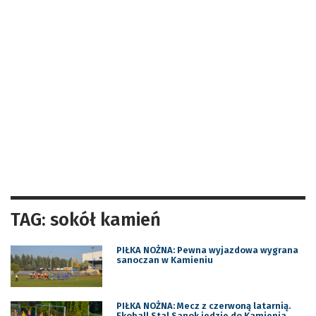
TAG: sokół kamień
PIŁKA NOŻNA: Pewna wyjazdowa wygrana
sanoczan w Kamieniu
PIŁKA NOŻNA: Mecz z czerwoną latarnią.
Ekoball Stal Sanok jedzie do Kamienia