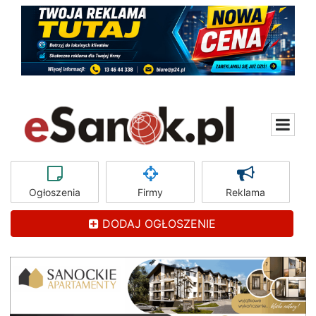
Ogłoszenia
Firmy
Reklama
DODAJ OGŁOSZENIE