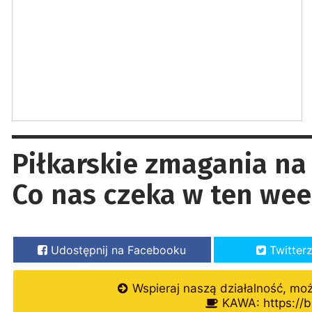
Piłkarskie zmagania na
Co nas czeka w ten we
Udostępnij na Facebooku
Twitter
Wspieraj naszą działalność, mo
KAWA: https://b