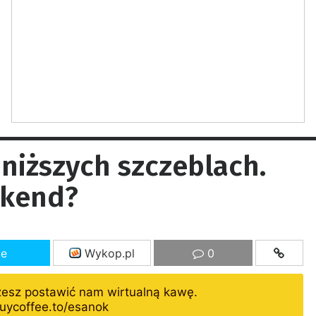
 niższych szczeblach.
ekend?
ze
Wykop.pl
0
żesz postawić nam wirtualną kawę.
uycoffee.to/esanok