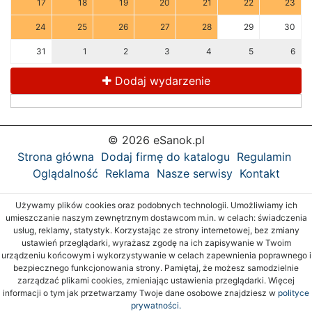
17
18
19
20
21
22
23
24
25
26
27
28
29
30
31
1
2
3
4
5
6
Dodaj wydarzenie
© 2026 eSanok.pl
Strona główna
Dodaj firmę do katalogu
Regulamin
Oglądalność
Reklama
Nasze serwisy
Kontakt
Używamy plików cookies oraz podobnych technologii. Umożliwiamy ich
umieszczanie naszym zewnętrznym dostawcom m.in. w celach: świadczenia
usług, reklamy, statystyk. Korzystając ze strony internetowej, bez zmiany
ustawień przeglądarki, wyrażasz zgodę na ich zapisywanie w Twoim
urządzeniu końcowym i wykorzystywanie w celach zapewnienia poprawnego i
bezpiecznego funkcjonowania strony. Pamiętaj, że możesz samodzielnie
zarządzać plikami cookies, zmieniając ustawienia przeglądarki. Więcej
informacji o tym jak przetwarzamy Twoje dane osobowe znajdziesz w
polityce
prywatności.