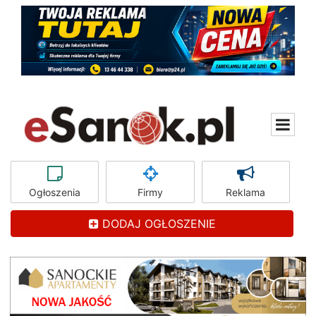
Ogłoszenia
Firmy
Reklama
DODAJ OGŁOSZENIE