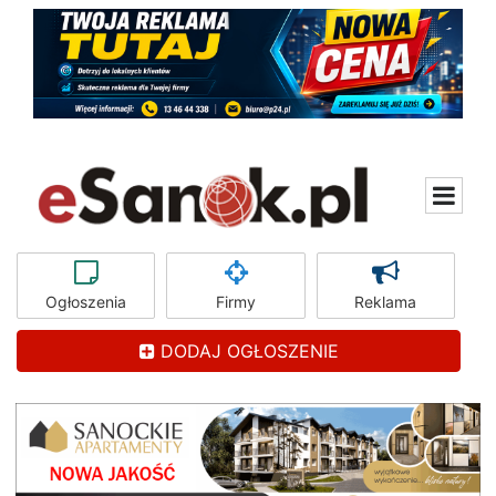
Ogłoszenia
Firmy
Reklama
DODAJ OGŁOSZENIE