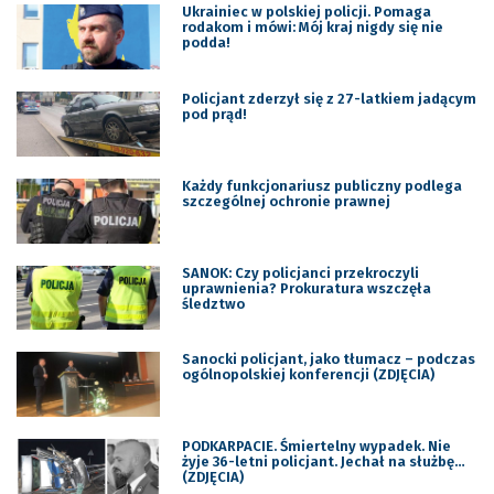
Ukrainiec w polskiej policji. Pomaga
rodakom i mówi: Mój kraj nigdy się nie
podda!
Policjant zderzył się z 27-latkiem jadącym
pod prąd!
Każdy funkcjonariusz publiczny podlega
szczególnej ochronie prawnej
SANOK: Czy policjanci przekroczyli
uprawnienia? Prokuratura wszczęła
śledztwo
Sanocki policjant, jako tłumacz – podczas
ogólnopolskiej konferencji (ZDJĘCIA)
PODKARPACIE. Śmiertelny wypadek. Nie
żyje 36-letni policjant. Jechał na służbę…
(ZDJĘCIA)