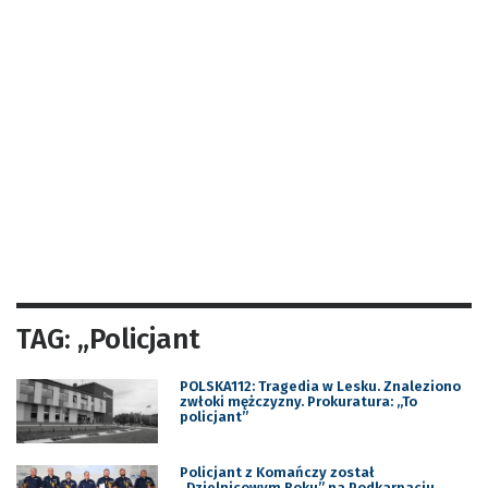
TAG: „Policjant
POLSKA112: Tragedia w Lesku. Znaleziono
zwłoki mężczyzny. Prokuratura: „To
policjant”
Policjant z Komańczy został
„Dzielnicowym Roku” na Podkarpaciu