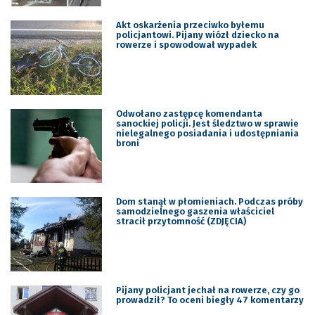
Akt oskarżenia przeciwko byłemu
policjantowi. Pijany wiózł dziecko na
rowerze i spowodował wypadek
Odwołano zastępcę komendanta
sanockiej policji. Jest śledztwo w sprawie
nielegalnego posiadania i udostępniania
broni
Dom stanął w płomieniach. Podczas próby
samodzielnego gaszenia właściciel
stracił przytomność (ZDJĘCIA)
Pijany policjant jechał na rowerze, czy go
prowadził? To oceni biegły 47 komentarzy