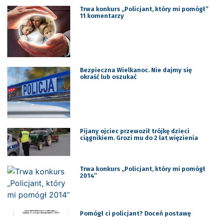
Trwa konkurs „Policjant, który mi pomógł”
11 komentarzy
Bezpieczna Wielkanoc. Nie dajmy się
okraść lub oszukać
Pijany ojciec przewoził trójkę dzieci
ciągnikiem. Grozi mu do 2 lat więzienia
Trwa konkurs „Policjant, który mi pomógł
2014”
Pomógł ci policjant? Doceń postawę