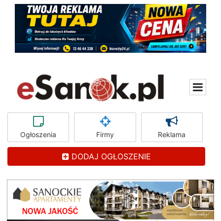
Ogłoszenia
Firmy
Reklama
DODAJ OGŁOSZENIE