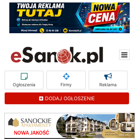
Ogłoszenia
Firmy
Reklama
DODAJ OGŁOSZENIE