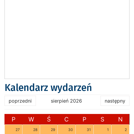
Kalendarz wydarzeń
poprzedni
sierpień 2026
następny
P
W
Ś
C
P
S
N
27
28
29
30
31
1
2