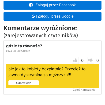
| Zaloguj przez Facebook
| Zaloguj przez Google
Komentarze wyróżnione:
(zarejestrowanych czytelników)
gdzie ta równość?
2024-08-08 22:11:32
0
0
ale jak to kobiety bezpłatnie? Przecież to
jawna dyskryminacja mężczyzn!!!
Odpowiedz
Zgłoś naruszenie