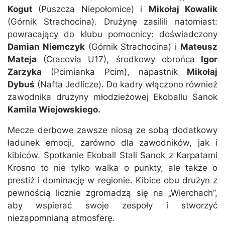
Kogut
(Puszcza Niepołomice) i
Mikołaj Kowalik
(Górnik Strachocina). Drużynę zasilili natomiast:
powracający do klubu pomocnicy: doświadczony
Damian Niemczyk
(Górnik Strachocina) i
Mateusz
Mateja
(Cracovia U17), środkowy obrońca
Igor
Zarzyka
(Pcimianka Pcim), napastnik
Mikołaj
Dybuś
(Nafta Jedlicze). Do kadry włączono również
zawodnika drużyny młodzieżowej Ekoballu Sanok
Kamila Wiejowskiego.
Mecze derbowe zawsze niosą ze sobą dodatkowy
ładunek emocji, zarówno dla zawodników, jak i
kibiców. Spotkanie Ekoball Stali Sanok z Karpatami
Krosno to nie tylko walka o punkty, ale także o
prestiż i dominację w regionie. Kibice obu drużyn z
pewnością licznie zgromadzą się na „Wierchach”,
aby wspierać swoje zespoły i stworzyć
niezapomnianą atmosferę.