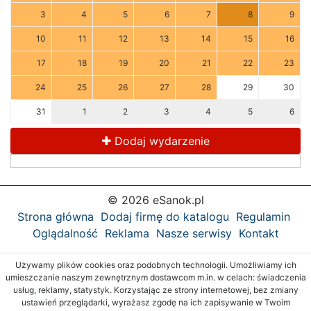
3
4
5
6
7
8
9
10
11
12
13
14
15
16
17
18
19
20
21
22
23
24
25
26
27
28
29
30
31
1
2
3
4
5
6
Dodaj wydarzenie
© 2026 eSanok.pl
Strona główna
Dodaj firmę do katalogu
Regulamin
Oglądalność
Reklama
Nasze serwisy
Kontakt
Używamy plików cookies oraz podobnych technologii. Umożliwiamy ich
umieszczanie naszym zewnętrznym dostawcom m.in. w celach: świadczenia
usług, reklamy, statystyk. Korzystając ze strony internetowej, bez zmiany
ustawień przeglądarki, wyrażasz zgodę na ich zapisywanie w Twoim