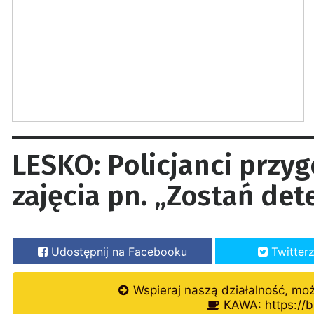
LESKO: Policjanci przyg
zajęcia pn. „Zostań de
Udostępnij na Facebooku
Twitter
Wspieraj naszą działalność, mo
KAWA: https://b