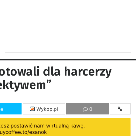
otowali dla harcerzy
tektywem”
ze
Wykop.pl
0
żesz postawić nam wirtualną kawę.
uycoffee.to/esanok