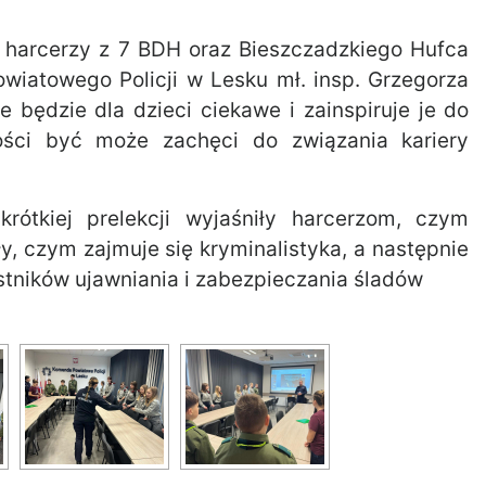
a harcerzy z 7 BDH oraz Bieszczadzkiego Hufca
owiatowego Policji w Lesku mł. insp. Grzegorza
ie będzie dla dzieci ciekawe i zainspiruje je do
ości być może zachęci do związania kariery
krótkiej prelekcji wyjaśniły harcerzom, czym
y, czym zajmuje się kryminalistyka, a następnie
stników ujawniania i zabezpieczania śladów