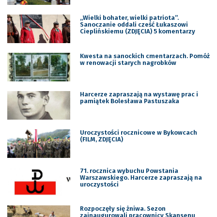
,,Wielki bohater, wielki patriota”.
Sanoczanie oddali cześć Łukaszowi
Cieplińskiemu (ZDJĘCIA) 5 komentarzy
Kwesta na sanockich cmentarzach. Pomóż
w renowacji starych nagrobków
Harcerze zapraszają na wystawę prac i
pamiątek Bolesława Pastuszaka
Uroczystości rocznicowe w Bykowcach
(FILM, ZDJĘCIA)
71. rocznica wybuchu Powstania
Warszawskiego. Harcerze zapraszają na
uroczystości
Rozpoczęły się żniwa. Sezon
zainaugurowali pracownicy Skansenu