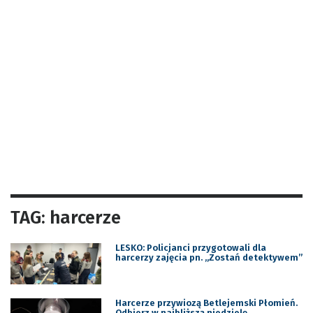
TAG: harcerze
LESKO: Policjanci przygotowali dla
harcerzy zajęcia pn. „Zostań detektywem”
Harcerze przywiozą Betlejemski Płomień.
Odbierz w najbliższą niedzielę