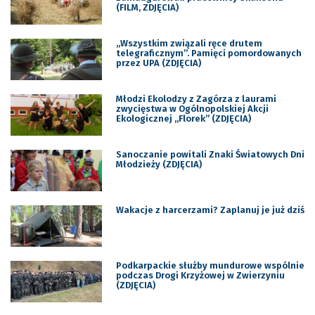
(FILM, ZDJĘCIA)
,,Wszystkim związali ręce drutem
telegraficznym”. Pamięci pomordowanych
przez UPA (ZDJĘCIA)
Młodzi Ekolodzy z Zagórza z laurami
zwycięstwa w Ogólnopolskiej Akcji
Ekologicznej „Florek” (ZDJĘCIA)
Sanoczanie powitali Znaki Światowych Dni
Młodzieży (ZDJĘCIA)
Wakacje z harcerzami? Zaplanuj je już dziś
Podkarpackie służby mundurowe wspólnie
podczas Drogi Krzyżowej w Zwierzyniu
(ZDJĘCIA)