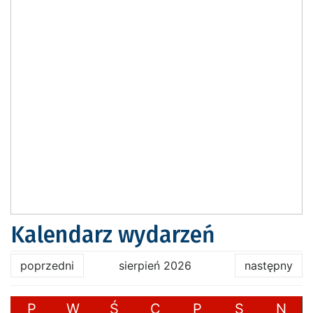
Kalendarz wydarzeń
poprzedni
sierpień 2026
następny
P
W
Ś
C
P
S
N