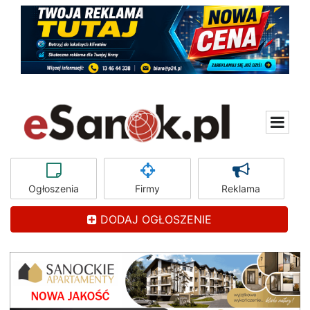
Ogłoszenia
Firmy
Reklama
DODAJ OGŁOSZENIE