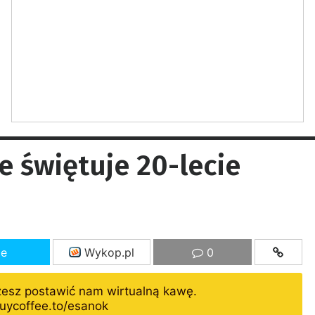
 świętuje 20-lecie
ze
Wykop.pl
0
żesz postawić nam wirtualną kawę.
uycoffee.to/esanok