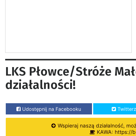
LKS Płowce/Stróże Małe
działalności!
Udostępnij na Facebooku
Twitter
Wspieraj naszą działalność, mo
KAWA: https://b