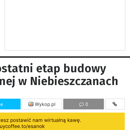
statni etap budowy
arnej w Niebieszczanach
ze
Wykop.pl
0
żesz postawić nam wirtualną kawę.
uycoffee.to/esanok