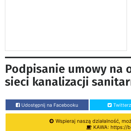
Podpisanie umowy na o
sieci kanalizacji sanit
Udostępnij na Facebooku
Twitter
Wspieraj naszą działalność, mo
KAWA: https://b