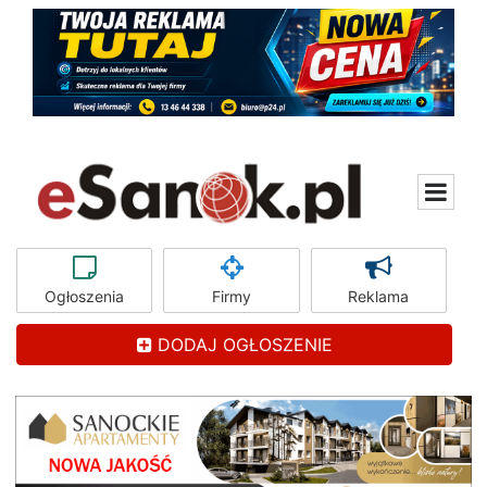
Ogłoszenia
Firmy
Reklama
DODAJ OGŁOSZENIE