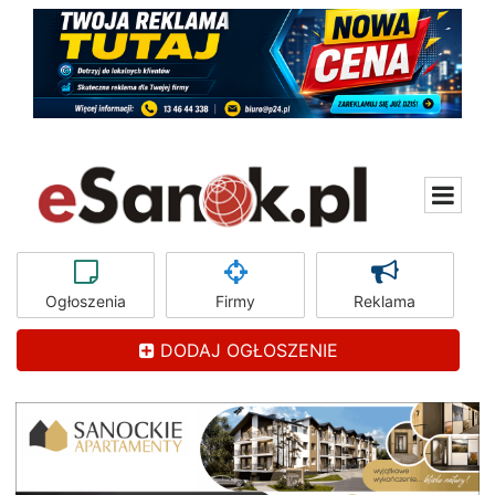
Ogłoszenia
Firmy
Reklama
DODAJ OGŁOSZENIE