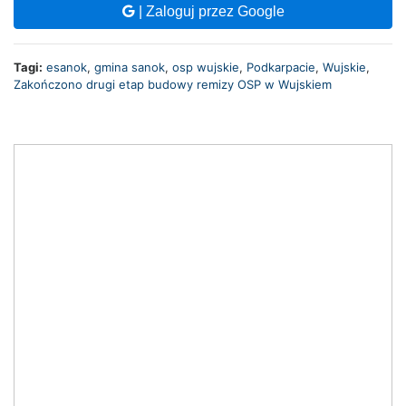
| Zaloguj przez Google
Tagi:
esanok
,
gmina sanok
,
osp wujskie
,
Podkarpacie
,
Wujskie
,
Zakończono drugi etap budowy remizy OSP w Wujskiem