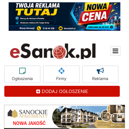
Ogłoszenia
Firmy
Reklama
DODAJ OGŁOSZENIE