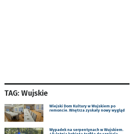
TAG: Wujskie
Wiejski Dom Kultury w Wujskiem po
remoncie. Wnętrza zyskały nowy wygląd
Wypadek na serpentynach w Wujskiem.
45-letnia kobieta trafiła do szpitala