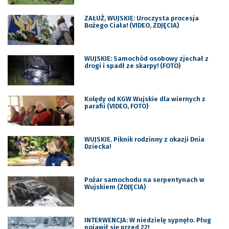
ZAŁUŻ, WUJSKIE: Uroczysta procesja
Bożego Ciała! (VIDEO, ZDJĘCIA)
WUJSKIE: Samochód osobowy zjechał z
drogi i spadł ze skarpy! (FOTO)
Kolędy od KGW Wujskie dla wiernych z
parafii (VIDEO, FOTO)
WUJSKIE. Piknik rodzinny z okazji Dnia
Dziecka!
Pożar samochodu na serpentynach w
Wujskiem (ZDJĘCIA)
INTERWENCJA: W niedzielę sypnęło. Pług
pojawił się przed 22!