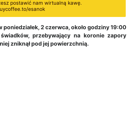
żesz postawić nam wirtualną kawę.
uycoffee.to/esanok
 poniedziałek, 2 czerwca, około godziny 19:00
i świadków, przebywający na koronie zapory
ej zniknął pod jej powierzchnią.