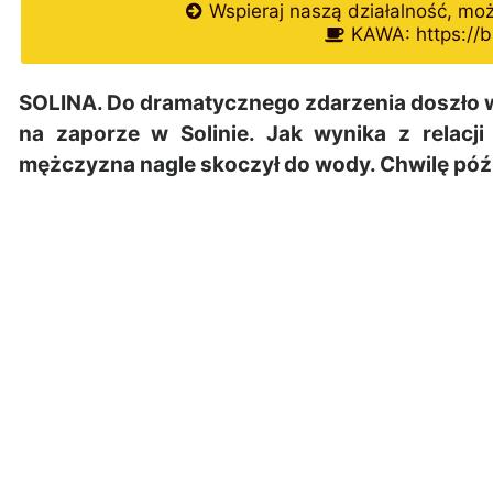
Wspieraj naszą działalność, mo
KAWA: https://b
SOLINA. Do dramatycznego zdarzenia doszło w
na zaporze w Solinie. Jak wynika z relacj
mężczyzna nagle skoczył do wody. Chwilę późni