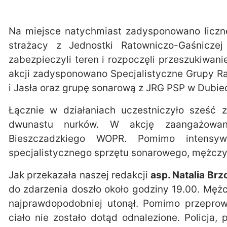
Na miejsce natychmiast zadysponowano liczne
strażacy z Jednostki Ratowniczo-Gaśnicz
zabezpieczyli teren i rozpoczęli przeszukiwan
akcji zadysponowano Specjalistyczne Grupy 
i Jasła oraz grupę sonarową z JRG PSP w Dubie
Łącznie w działaniach uczestniczyło sześć
dwunastu nurków. W akcję zaangażowani
Bieszczadzkiego WOPR. Pomimo intensyw
specjalistycznego sprzętu sonarowego, mężczyz
Jak przekazała naszej redakcji
asp. Natalia Br
do zdarzenia doszło około godziny 19.00. Mężc
najprawdopodobniej utonął. Pomimo przeprow
ciało nie zostało dotąd odnalezione. Policj