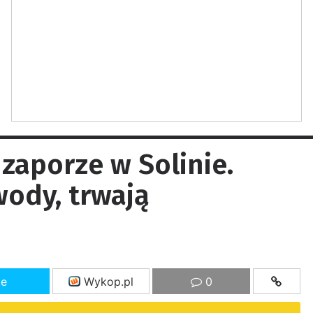
zaporze w Solinie.
ody, trwają
ze
Wykop.pl
0