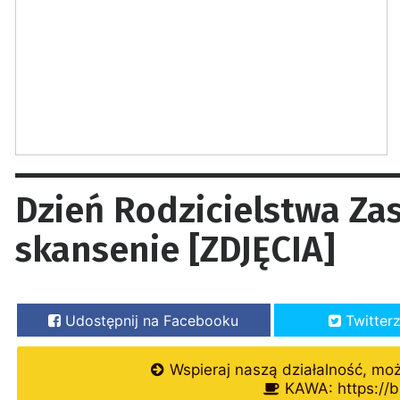
Dzień Rodzicielstwa Z
skansenie [ZDJĘCIA]
Udostępnij na Facebooku
Twitter
Wspieraj naszą działalność, mo
KAWA: https://b