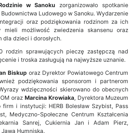
Rodzinie w Sanoku
zorganizowało spotkanie
um Budownictwa Ludowego w Sanoku. Wydarzenie
ntegracji oraz podziękowania rodzinom za ich
y mieli możliwość zwiedzenia skansenu oraz
 dla dzieci i dorosłych.
0 rodzin sprawujących pieczę zastępczą nad
cenie i troska zasługują na najwyższe uznanie.
an Biskup
oraz Dyrektor Powiatowego Centrum
ównież podziękowania sponsorom i partnerom
 Wyrazy wdzięczności skierowano do obecnych
DOM oraz
Marcina Krowiaka
, Dyrektora Muzeum
irm i instytucji: HERB Bolesław Szybist, Pass
est, Medyczno-Społeczne Centrum Kształcenia
arnia Sanrej, Cukiernia Jan i Adam Pierz,
z Jawa Humniska.