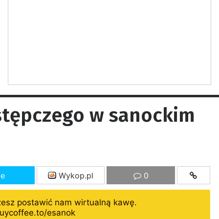
astępczego w sanockim
ze
Wykop.pl
0
żesz postawić nam wirtualną kawę.
uycoffee.to/esanok