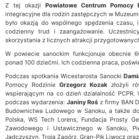
Z tej okazji
Powiatowe Centrum Pomocy 
integracyjne dla rodzin zastępczych w Muze
było okazją do wspólnego spędzenia czasu, i
codzienny trud i zaangażowanie. Uczestnic
skorzystania z licznych atrakcji przygotowanych
W powiecie sanockim funkcjonuje obecnie 6
ponad 100 dziećmi. Ich codzienna praca, poświę
Podczas spotkania Wicestarosta Sanocki
Dami
Pomocy Rodzinie
Grzegorz Kozak
złożyli r
wspierającym na co dzień działalność PCPR.
podczas wydarzenia:
Janiny Roś
z firmy BAN 
Budownictwa Ludowego w Sanoku, a także do f
Polska, WS Tech Lorens, Fundacja Prosty G
Zawodowego i Ustawicznego w Sanoku, Piek
Jadczyszyn, Troja Zagórz, Gran-Pik Liwocz ora