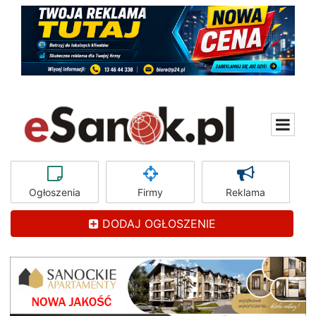
Ogłoszenia
Firmy
Reklama
DODAJ OGŁOSZENIE