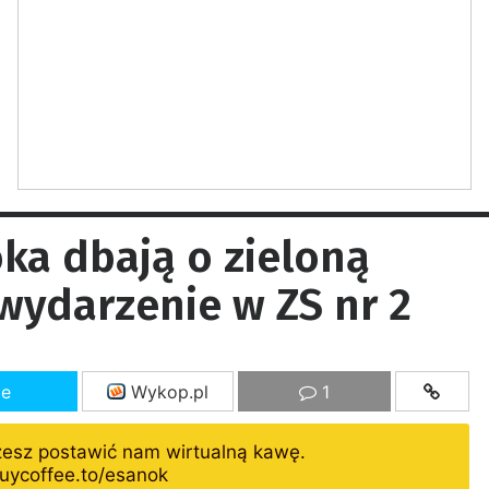
ka dbają o zieloną
wydarzenie w ZS nr 2
ze
Wykop.pl
1
żesz postawić nam wirtualną kawę.
uycoffee.to/esanok