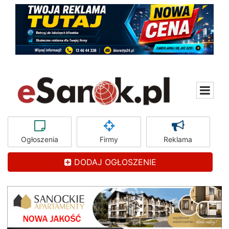
Ogłoszenia
Firmy
Reklama
DODAJ OGŁOSZENIE