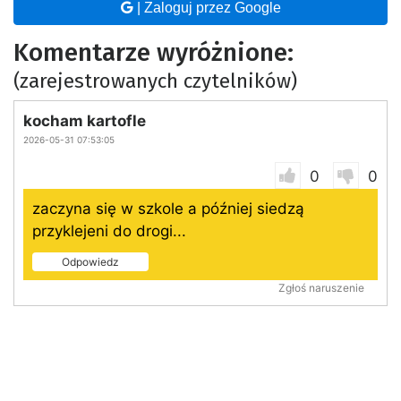
| Zaloguj przez Google
Komentarze wyróżnione:
(zarejestrowanych czytelników)
kocham kartofle
2026-05-31 07:53:05
0
0
zaczyna się w szkole a później siedzą
przyklejeni do drogi...
Odpowiedz
Zgłoś naruszenie