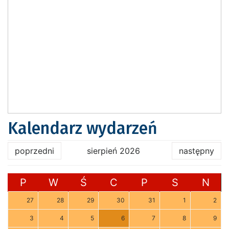
Kalendarz wydarzeń
poprzedni
sierpień 2026
następny
P
W
Ś
C
P
S
N
27
28
29
30
31
1
2
3
4
5
6
7
8
9