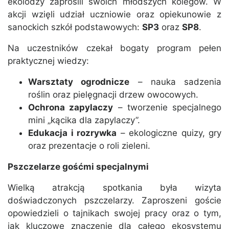
ekolodzy zaprosili swoich młodszych kolegów. W
akcji wzięli udział uczniowie oraz opiekunowie z
sanockich szkół podstawowych:
SP3
oraz
SP8
.
Na uczestników czekał bogaty program pełen
praktycznej wiedzy:
Warsztaty ogrodnicze
– nauka sadzenia
roślin oraz pielęgnacji drzew owocowych.
Ochrona zapylaczy
– tworzenie specjalnego
mini „kącika dla zapylaczy”.
Edukacja i rozrywka
– ekologiczne quizy, gry
oraz prezentacje o roli zieleni.
Pszczelarze gośćmi specjalnymi
Wielką atrakcją spotkania była wizyta
doświadczonych pszczelarzy. Zaproszeni goście
opowiedzieli o tajnikach swojej pracy oraz o tym,
jak kluczowe znaczenie dla całego ekosystemu