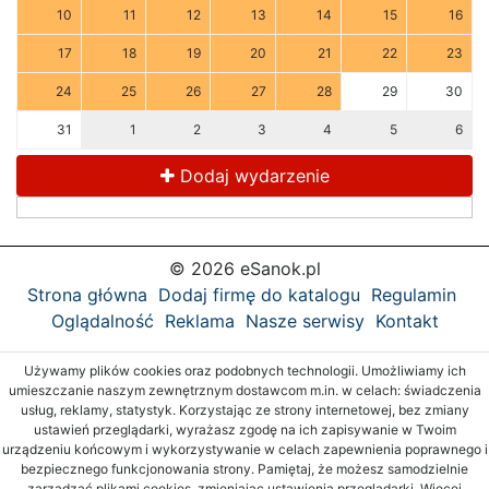
10
11
12
13
14
15
16
17
18
19
20
21
22
23
24
25
26
27
28
29
30
31
1
2
3
4
5
6
Dodaj wydarzenie
© 2026 eSanok.pl
Strona główna
Dodaj firmę do katalogu
Regulamin
Oglądalność
Reklama
Nasze serwisy
Kontakt
Używamy plików cookies oraz podobnych technologii. Umożliwiamy ich
umieszczanie naszym zewnętrznym dostawcom m.in. w celach: świadczenia
usług, reklamy, statystyk. Korzystając ze strony internetowej, bez zmiany
ustawień przeglądarki, wyrażasz zgodę na ich zapisywanie w Twoim
urządzeniu końcowym i wykorzystywanie w celach zapewnienia poprawnego i
bezpiecznego funkcjonowania strony. Pamiętaj, że możesz samodzielnie
zarządzać plikami cookies, zmieniając ustawienia przeglądarki. Więcej