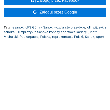
| Zaloguj przez Facebook
| Zaloguj przez Google
Tagi:
esanok
,
ŁKS Górnik Sanok
,
łyżwiarstwo szybkie
,
olimpijczyk z
sanoka
,
Olimpijczyk z Sanoka kończy sportową karierę.
,
Piotr
Michalski
,
Podkarpacie
,
Polska
,
reprezentacja Polski
,
Sanok
,
sport