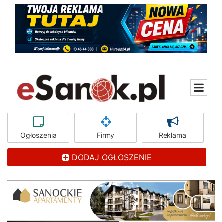
Ogłoszenia
Firmy
Reklama
DODAJ OGŁOSZENIE