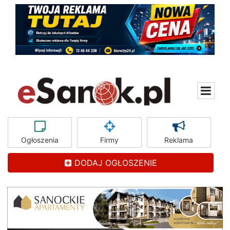
Ogłoszenia
Firmy
Reklama
DODAJ OGŁOSZENIE