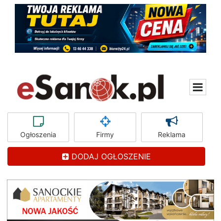
Ogłoszenia
Firmy
Reklama
DODAJ OGŁOSZENIE