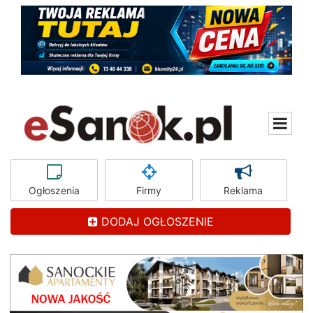
Ogłoszenia
Firmy
Reklama
DODAJ OGŁOSZENIE