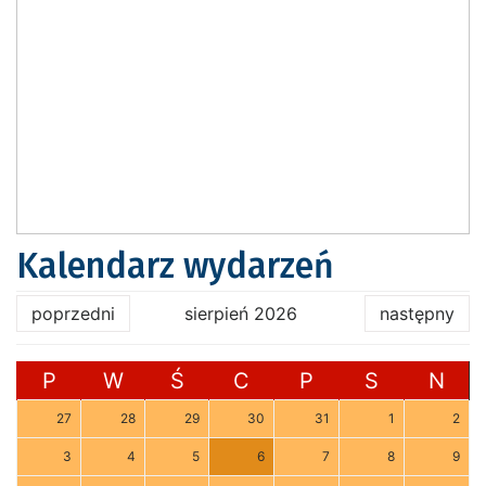
Kalendarz wydarzeń
poprzedni
sierpień 2026
następny
P
W
Ś
C
P
S
N
27
28
29
30
31
1
2
3
4
5
6
7
8
9