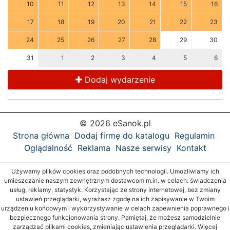
10
11
12
13
14
15
16
17
18
19
20
21
22
23
24
25
26
27
28
29
30
31
1
2
3
4
5
6
Dodaj wydarzenie
© 2026 eSanok.pl
Strona główna
Dodaj firmę do katalogu
Regulamin
Oglądalność
Reklama
Nasze serwisy
Kontakt
Używamy plików cookies oraz podobnych technologii. Umożliwiamy ich
umieszczanie naszym zewnętrznym dostawcom m.in. w celach: świadczenia
usług, reklamy, statystyk. Korzystając ze strony internetowej, bez zmiany
ustawień przeglądarki, wyrażasz zgodę na ich zapisywanie w Twoim
urządzeniu końcowym i wykorzystywanie w celach zapewnienia poprawnego i
bezpiecznego funkcjonowania strony. Pamiętaj, że możesz samodzielnie
zarządzać plikami cookies, zmieniając ustawienia przeglądarki. Więcej