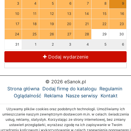
3
4
5
6
7
8
9
10
11
12
13
14
15
16
17
18
19
20
21
22
23
24
25
26
27
28
29
30
31
1
2
3
4
5
6
Dodaj wydarzenie
© 2026 eSanok.pl
Strona główna
Dodaj firmę do katalogu
Regulamin
Oglądalność
Reklama
Nasze serwisy
Kontakt
Używamy plików cookies oraz podobnych technologii. Umożliwiamy ich
umieszczanie naszym zewnętrznym dostawcom m.in. w celach: świadczenia
usług, reklamy, statystyk. Korzystając ze strony internetowej, bez zmiany
ustawień przeglądarki, wyrażasz zgodę na ich zapisywanie w Twoim
urządzeniu końcowym i wykorzystywanie w celach zapewnienia poprawnego i