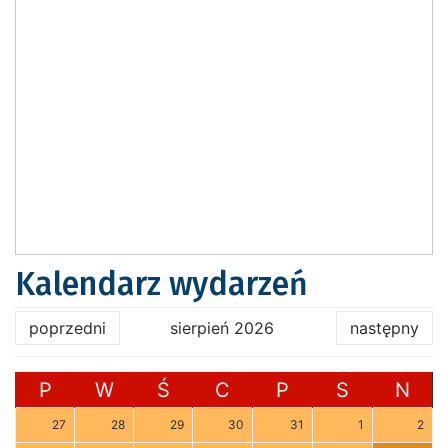
Kalendarz wydarzeń
poprzedni
sierpień 2026
następny
P
W
Ś
C
P
S
N
27
28
29
30
31
1
2