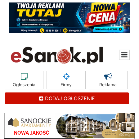
Ogłoszenia
Firmy
Reklama
DODAJ OGŁOSZENIE