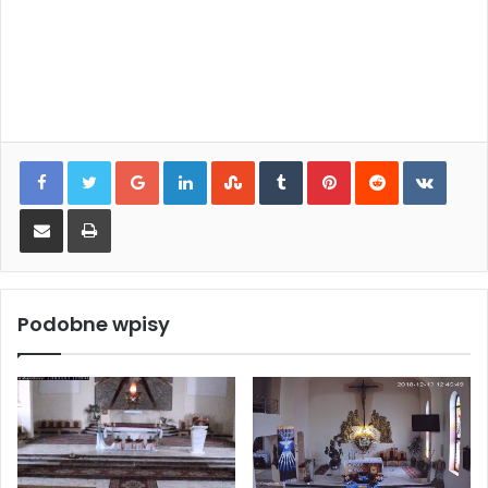
Google+
LinkedIn
StumbleUpon
Tumblr
Pinterest
Reddit
VKontakte
Wyślij na email
Drukuj
Podobne wpisy