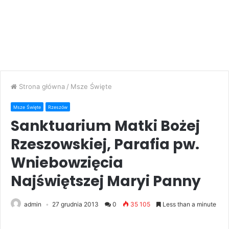
Strona główna
/
Msze Święte
Msze Święte
Rzeszów
Sanktuarium Matki Bożej
Rzeszowskiej, Parafia pw.
Wniebowzięcia
Najświętszej Maryi Panny
admin
27 grudnia 2013
0
35 105
Less than a minute