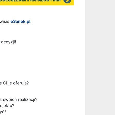
rwisie
eSanok.pl
.
decyzji!
 Ci je oferują?
 swoich realizacji?
ojektu?
zyć?