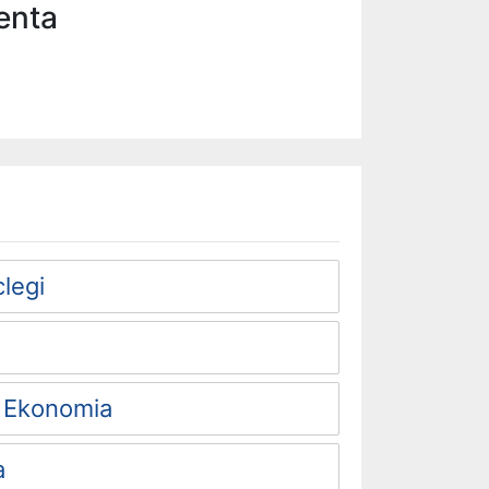
ienta
legi
 Ekonomia
a