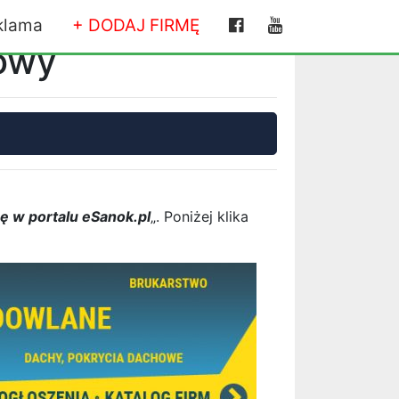
klama
+ DODAJ FIRMĘ
towy
ę w portalu eSanok.pl
„. Poniżej klika