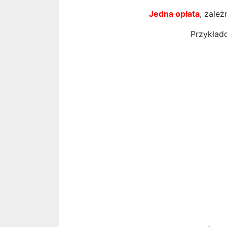
Jedna opłata
, zale
Przykłado