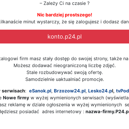
– Zależy Ci na czasie ?
Nic bardziej prostszego!
ilkanaście minut wystarczy, że się zalogujesz i dodasz da
konto.p24.pl
talogowi firm masz stały dostęp do swojej strony, także na 
Możesz dodawać nieograniczoną liczbę zdjęć.
Stale rozbudowywać swoją ofertę.
Samodzielnie uaktualniać promocje.
w serwisach
:
eSanok.pl
,
Brzozow24.pl
,
Lesko24.p
l,
tvPod
le
Nowe firmy
w wyżej wymienionych serwisach (wyświetla 
sz reklamę w dziale ogłoszenia w wyżej wymienionych s
Będziesz posiadać adres internetowy :
nazwa-firmy.P24.p