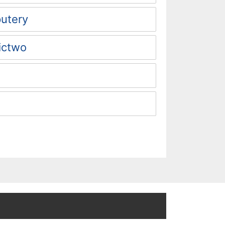
putery
ictwo