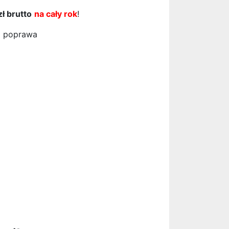
zł brutto
na cały rok
!
ła poprawa