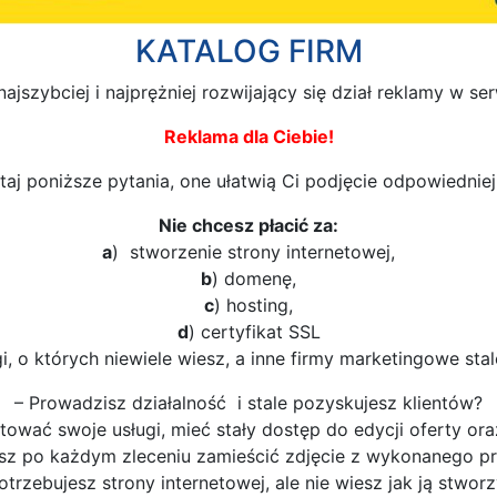
KATALOG FIRM
najszybciej i najprężniej rozwijający się dział reklamy w se
Reklama dla Ciebie!
taj poniższe pytania, one ułatwią Ci podjęcie odpowiedniej 
Nie chcesz płacić za:
a
) stworzenie strony internetowej,
b
) domenę,
c
) hosting,
d
) certyfikat SSL
i, o których niewiele wiesz, a inne firmy marketingowe stale
– Prowadzisz działalność i stale pozyskujesz klientów?
ować swoje usługi, mieć stały dostęp do edycji oferty oraz
sz po każdym zleceniu zamieścić zdjęcie z wykonanego pr
otrzebujesz strony internetowej, ale nie wiesz jak ją stwor